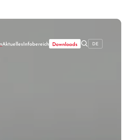
----
🔍
n
Aktuelles
Infobereich
DE
Downloads