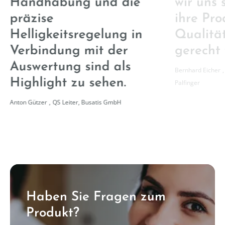
Handhabung und die
wir uns 
präzise
ihre Pro
Helligkeitsregelung in
Qualitä
Verbindung mit der
gerecht
Auswertung sind als
Bernhard Eicher
,
Highlight zu sehen.
Palfinger
Anton Gützer
,
QS Leiter, Busatis GmbH
Haben Sie Fragen zum
Produkt?