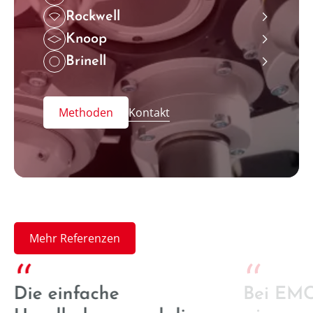
Rockwell
˃
Knoop
˃
Brinell
˃
Methoden
Kontakt
Mehr Referenzen
“
“
Die einfache
Bei EMC