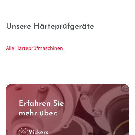
DuraSc
Unsere Härteprüfgeräte
Alle Härteprüfmaschinen
Erfahren Sie
mehr über:
Vickers
˃