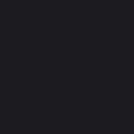
----
----