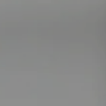
-----