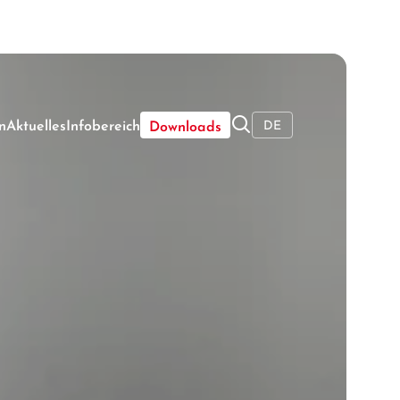
----
🔍
n
Aktuelles
Infobereich
DE
Downloads