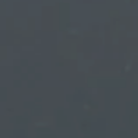
----
----