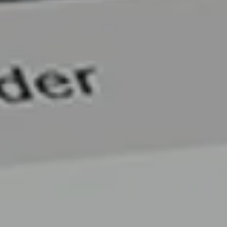
----
----