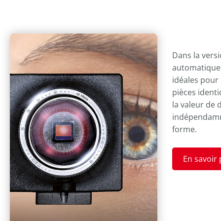
Dans la vers
automatique,
idéales pour 
pièces ident
la valeur de 
indépendamme
forme.
En savoir 