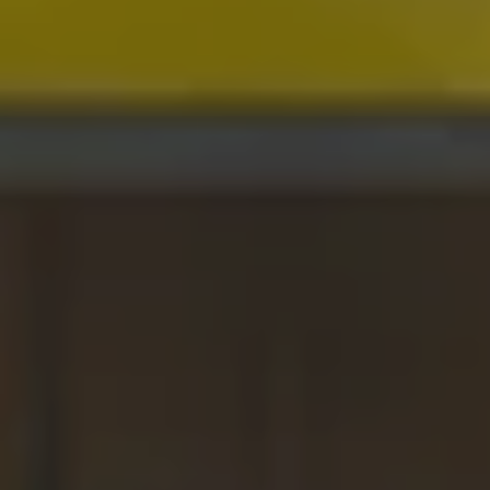
----
----