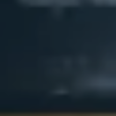
----
----