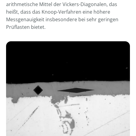
----
arithmetische Mittel der Vickers-Diagonalen, das
heißt, dass das Knoop-Verfahren eine höhere
Messgenauigkeit insbesondere bei sehr geringen
Prüflasten bietet.