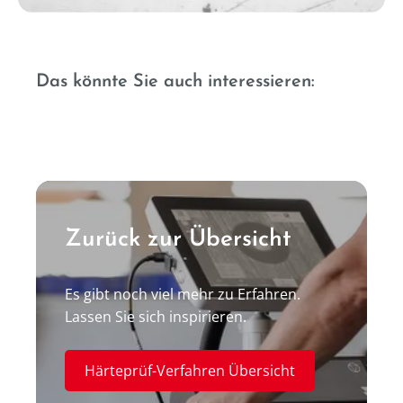
----
Wie liest und stellt man einen
Das könnte Sie auch interessieren:
Vickers Härtewert dar?
Kunststoffprüfung
Kohlenstoffprüfung
----
Zurück zur Übersicht
Es gibt noch viel mehr zu Erfahren.
Lassen Sie sich inspirieren.
Härteprüf-Verfahren Übersicht