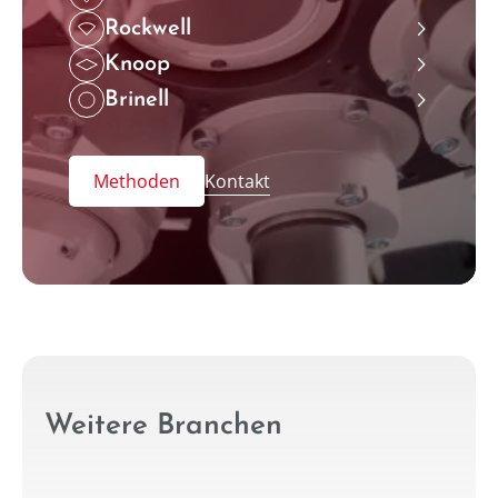
Rockwell
˃
Knoop
˃
Brinell
˃
Methoden
Kontakt
Weitere Branchen