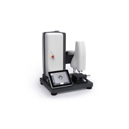

Referenz downloaden
pdf