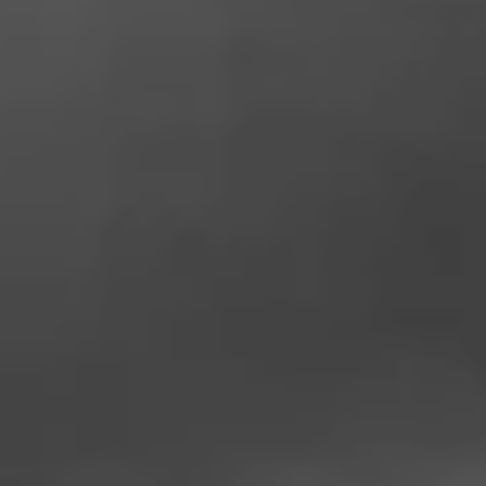
----
----