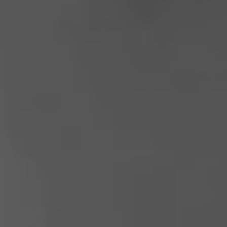
----
----