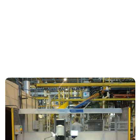
Prozent-Prüfungen durchführen, ohne dabei Prüfteile
aus dem Produktionsprozess herauszunehmen.
Eine weitere Möglichkeit besteht darin, den
erhältlichen Fußtaster an die Schnittstelle
anzuschließen, um damit die Verspannbewegung zum
Fixieren eines Werkstücks durchzuführen. Dieser
erleichtert das Handling bei Prüfungen an großen,
unhandlichen Bauteilen erheblich.