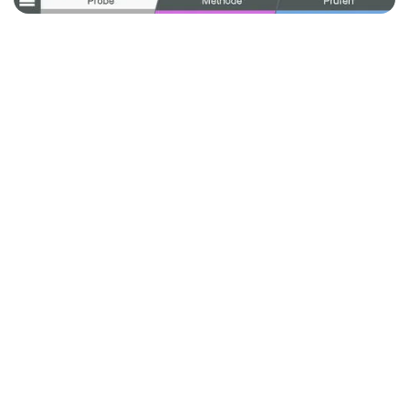
Automatisierte Härteprüfung - mit
DuraVision Halbautomat oder DuraJet G5
Einen Härteprüfer in die Fertigungslinie zu integrieren,
ist über eine Hardwareschnittstelle möglich. Dadurch
kann die Maschine extern angesteuert werden.
Externe Maschinenansteuerung
Möglichkeit, Fußtaster anzuschließen
Sowohl der Universalhärteprüfer DuraVision
Halbautomat als auch der DuraJet G5 Rockwell-Prüfer
sind mit einer zusätzlichen Schnittstelle ausgerüstet.
Durch diese zusätzliche Schnittstelle kann man 100-