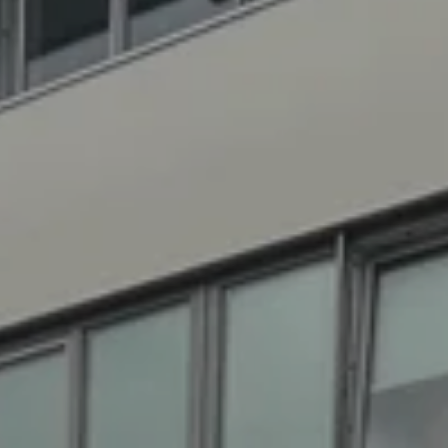
----
----