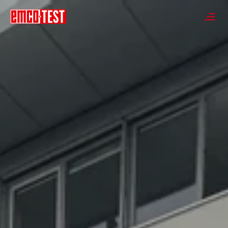
----
≡