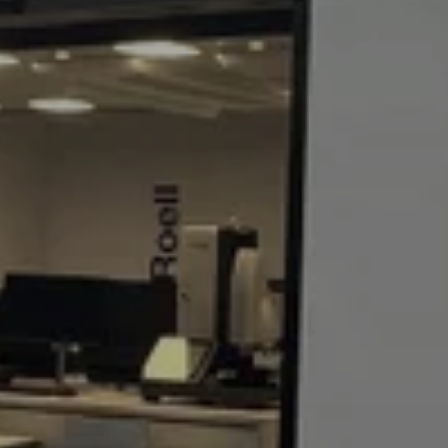
----
----