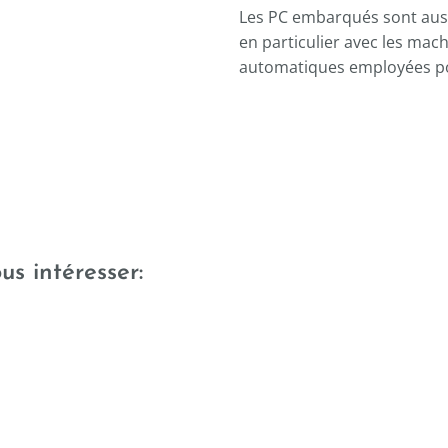
Les PC embarqués sont aussi
en particulier avec les mac
automatiques employées pou
Con
s intéresser:
PC embarqué
pro