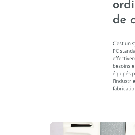
----
ord
de 
C’est un s
PC standa
effectivem
besoins e
équipés p
l’industr
fabricati