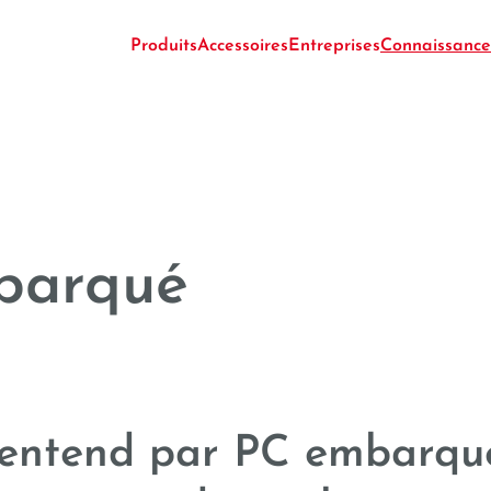
-----
Produits
Accessoires
Entreprises
Connaissance
barqué
entend par PC embarqu