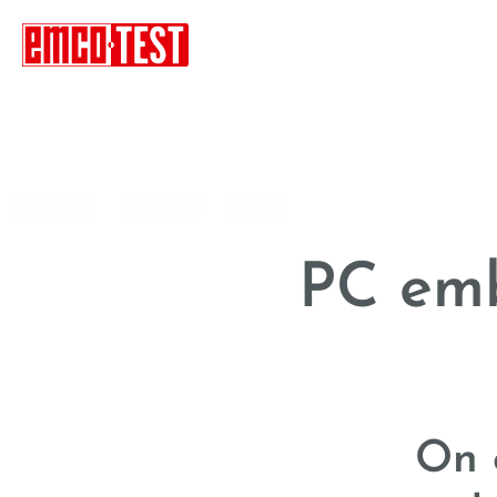
----
PC em
On 