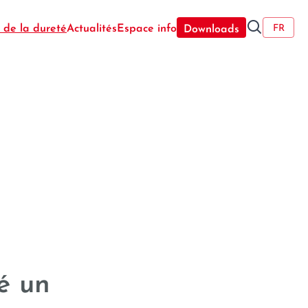
----
🔍
 de la dureté
Actualités
Espace info
FR
Downloads
é un