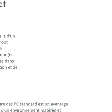
----
ct
elle d’un
ront
les
dur (et
és dans
tion et de
cture des PC standard est un avantage
ce d’un environnement matériel et