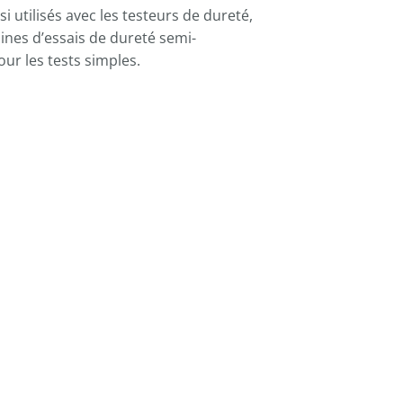
 utilisés avec les testeurs de dureté,
hines d’essais de dureté semi-
r les tests simples.
trôleur logique
grammable (PLC)