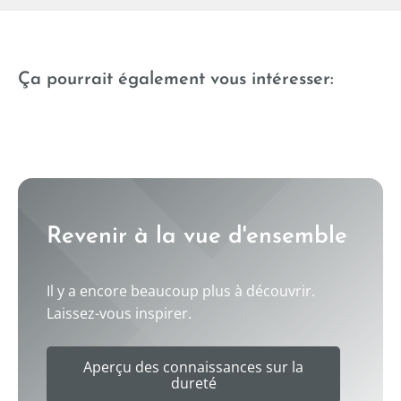
--
Ça pourrait également vous intéresser:
Mesure de différence de profondeur
Évaluation automatique
Évaluation optique
Revenir à la vue d'ensemble
Il y a encore beaucoup plus à découvrir.
Laissez-vous inspirer.
Aperçu des connaissances sur la
dureté