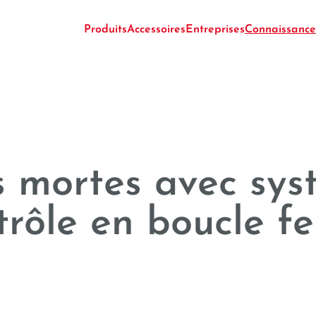
-----
Produits
Accessoires
Entreprises
Connaissance
 mortes avec sys
trôle en boucle f