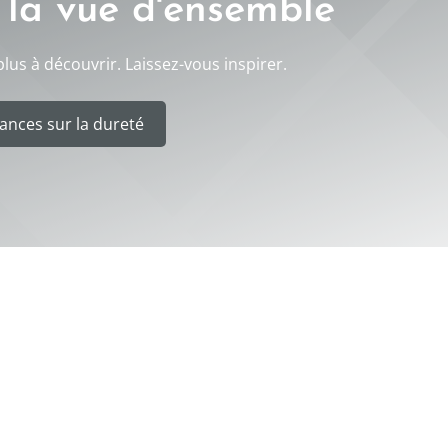
 la vue d'ensemble
lus à découvrir. Laissez-vous inspirer.
ances sur la dureté