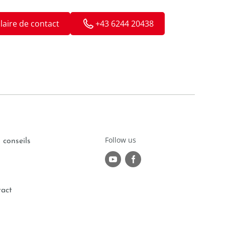
aire de contact
+43 6244 20438
Follow us
 conseils
tact