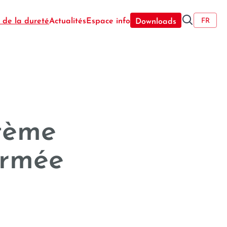
----
🔍
 de la dureté
Actualités
Espace info
FR
Downloads
tème
ermée