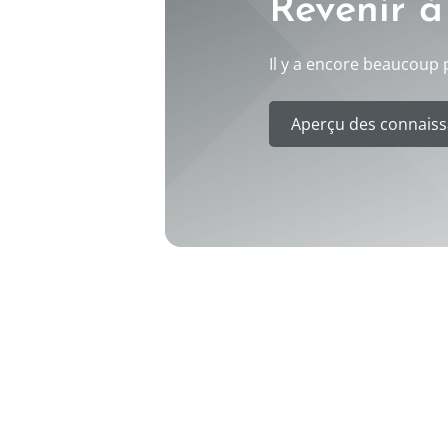
Revenir à
Il y a encore beaucoup p
Aperçu des connaiss