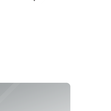
cle de contrôle
mée