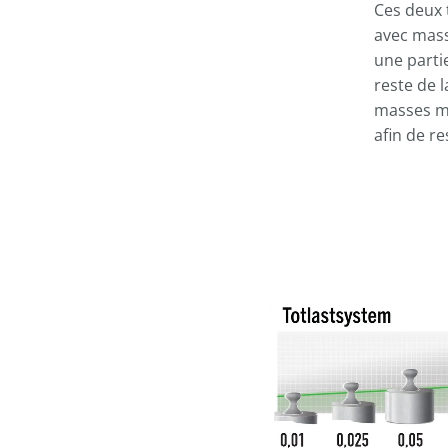
----
Ces deux 
avec mass
une partie
reste de l
masses mor
afin de re