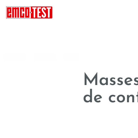
----
Masses
de con