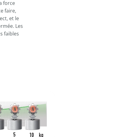
----
a force
 faire,
ct, et le
fermée. Les
s faibles