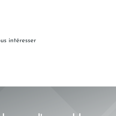
Conformité CE essais
Bou
us intéresser
de dureté
fer