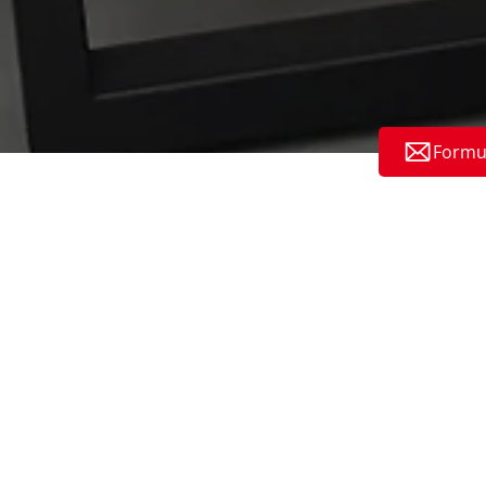
Formul
tXpo 2025 – Point de
ontre pour les essais de
eté