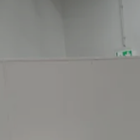
-----