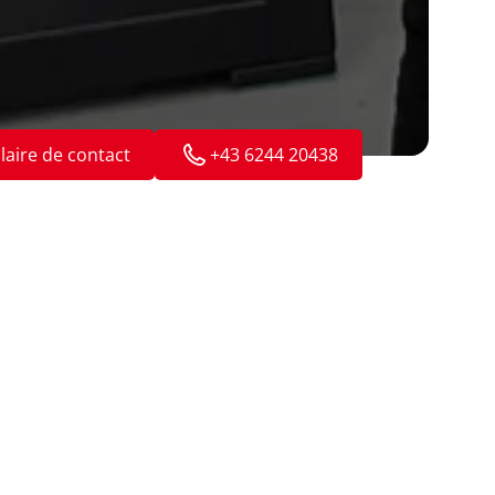
aire de contact
+43 6244 20438