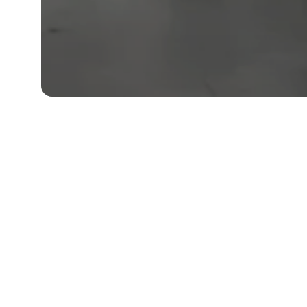
tes
renc
dur