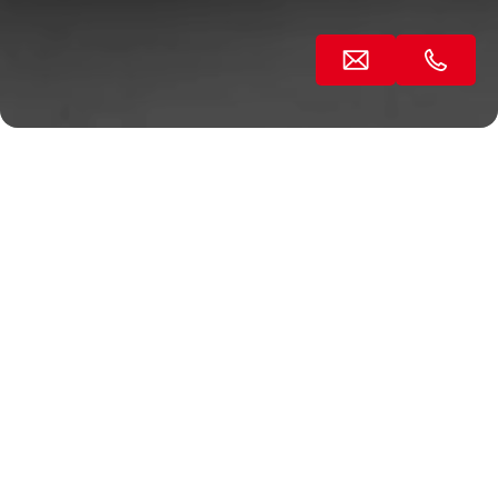
Une nouvelle ère dans la
technologie d'essai de dureté:
EMCO-TEST dévoile ecos™ III
En tant que spécialistes de la technologie d'essai de
dureté, nous sommes heureux de présenter notre
dernier développement : le logiciel d'essai de dureté