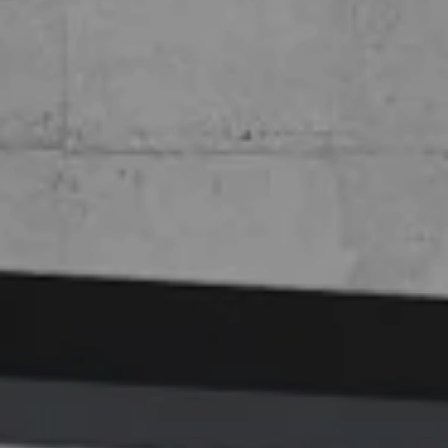
----
----