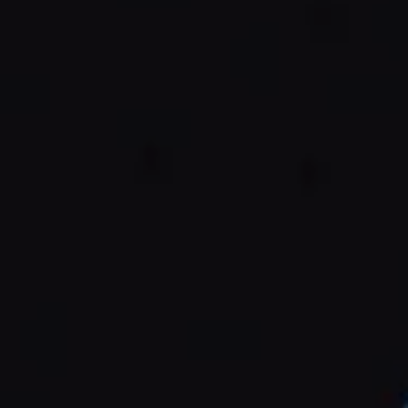
----
----