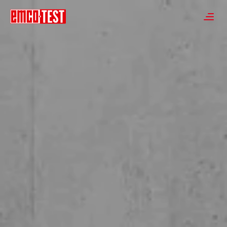
----
≡