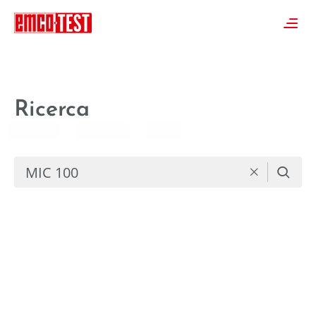
----
≡
Ricerca
🔍
