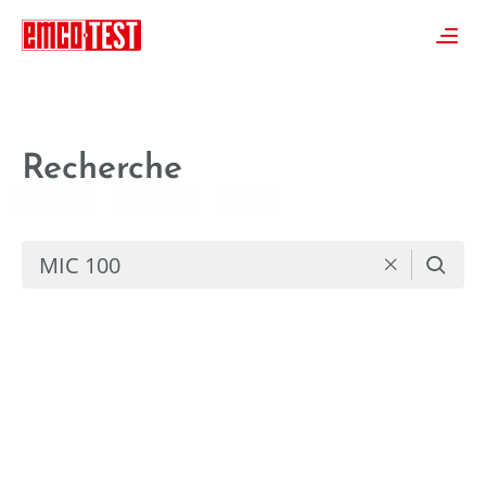
----
≡
Recherche
🔍
